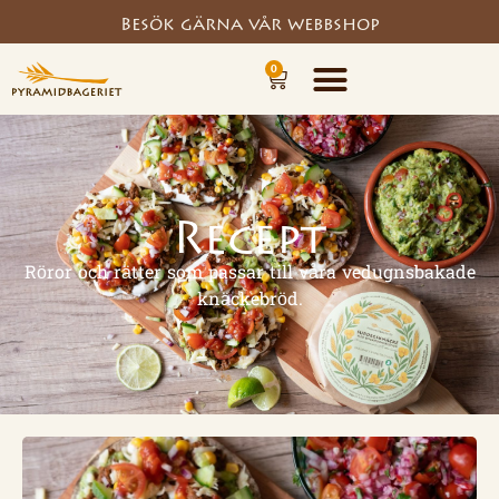
Besök gärna vår webbshop
0
Recept
Röror och rätter som passar till våra vedugnsbakade
knäckebröd.