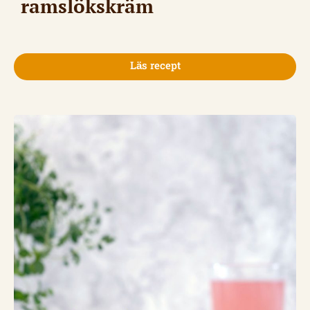
ramslökskräm
Läs recept