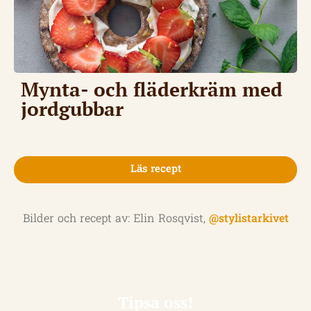
Mynta- och fläderkräm med
jordgubbar
Läs recept
Bilder och recept av: Elin Rosqvist,
@stylistarkivet
Tipsa oss!