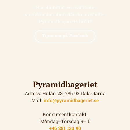
Har du hittat en oväntade
smakkombination där du använder
Pyramidbageriets bröd?
Tipsa oss på Facebook
Pyramidbageriet
Adress: Hulån 28, 786 92 Dala-Järna
Mail:
info@pyramidbageriet.se
Konsumentkontakt:
Måndag–Torsdag 9–15
+46 281 133 90