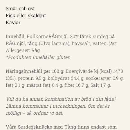
Smör och ost
Fisk eller skaldjur
Kaviar
Innehåll:
Fullkorns
RÅG
mjöl, 20% färsk surdeg på
RÅG
mjöl, tång (Ulva lactuca), havssalt, vatten, jäst
Allergener:
Råg
*Produkten innehåller gluten
Näringsinnehåll per 100 g:
Energivärde kj (kcal) 1470
(351), protein 9,5 g, kolhydrat 64,4 g, sockerarter 0,9 g,
fett 2,1 g, mättat fett 0,4 g, fiber 16,7 g, Salt 1,7 g.
Vill du ha annan kombination av bröd i din låda?
Lämna kommentar i utcheckningen. Om det är
möjligt – så ordnar vi det.
Våra Surdegsknäcke med Tång finns endast som