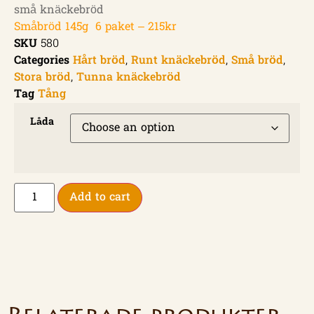
små knäckebröd
Småbröd 145g 6 paket – 215kr
SKU
580
Categories
Hårt bröd
,
Runt knäckebröd
,
Små bröd
,
Stora bröd
,
Tunna knäckebröd
Tag
Tång
Låda
Add to cart